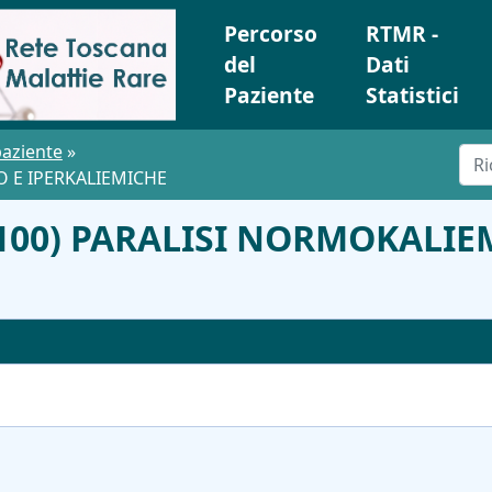
Percorso
RTMR -
del
Dati
Paziente
Statistici
paziente
»
O E IPERKALIEMICHE
G100) PARALISI NORMOKALIEM