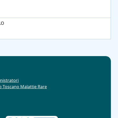
LO
nistratori
ro Toscano Malattie Rare