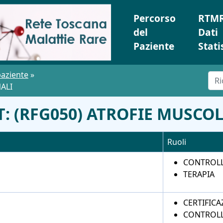
Percorso
RTMR
del
Dati
Paziente
Stati
paziente
»
ALI
 (RFG050) ATROFIE MUSCOL
Ruoli
CONTROL
TERAPIA
CERTIFICA
CONTROL