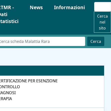
RTMR -
News
Informazioni
Dati
Cerca
tatistici
nel
sito
Cerca
ERTIFICAZIONE PER ESENZIONE
ONTROLLO
IAGNOSI
ERAPIA