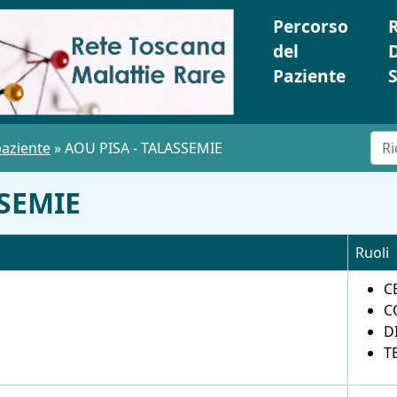
Percorso
del
Paziente
S
paziente
»
AOU PISA - TALASSEMIE
SSEMIE
Ruoli
C
C
D
T