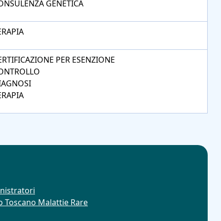
ONSULENZA GENETICA
ERAPIA
ERTIFICAZIONE PER ESENZIONE
ONTROLLO
IAGNOSI
ERAPIA
nistratori
ro Toscano Malattie Rare