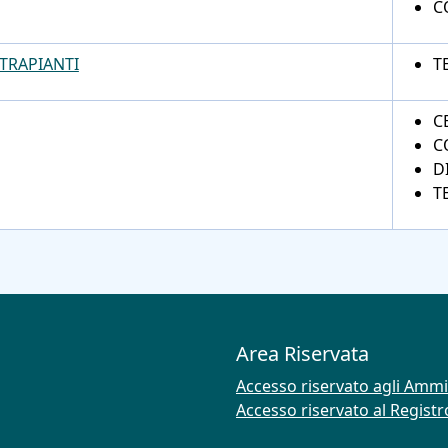
C
TRAPIANTI
T
C
C
D
T
Area Riservata
Accesso riservato agli Ammi
Accesso riservato al Regist