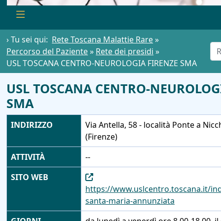
› Tu sei qui:
Rete Toscana Malattie Rare
»
Percorso del Paziente
»
Rete dei presidi
»
USL TOSCANA CENTRO-NEUROLOGIA FIRENZE SMA
USL TOSCANA CENTRO-NEUROLOGI
SMA
INDIRIZZO
Via Antella, 58 - località Ponte a Nicc
(Firenze)
ATTIVITÀ
--
SITO WEB
https://www.uslcentro.toscana.it/in
santa-maria-annunziata