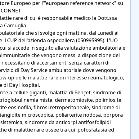
atore Europeo per l'"european reference network" su
 ReCONNET.
attie rare di cui è responsabile medico la Dott.ssa
ia Camuglia.
ulatoriale che si svolge ogni mattina, dal Lunedì al
e il CUP dell'azienda ospedaliera (050995995). L'UO
cui si accede in seguito alla valutazione ambulatoriale
autoimmunitarie che vengono messi a disposizione dei
e necessitano di accertamenti senza caratteri di
ervizio di Day Service ambulatoriale dove vengono
low-up delle malattie rare di interesse reumatologico;
e di Day Hospital.
terite a cellule giganti, malattia di Behçet, sindrome di
, crioglobulinemia mista, dermatomiosite, polimiosite,
cite eosinofila, fibrosi retroperitoneale, sindrome di
iangioite microscopica, poliarterite nodosa, porpora
 sistemica, sindrome da anticorpi antifosfolipidi
che di malattie rare ossee tra cui ipofosfatasia ed