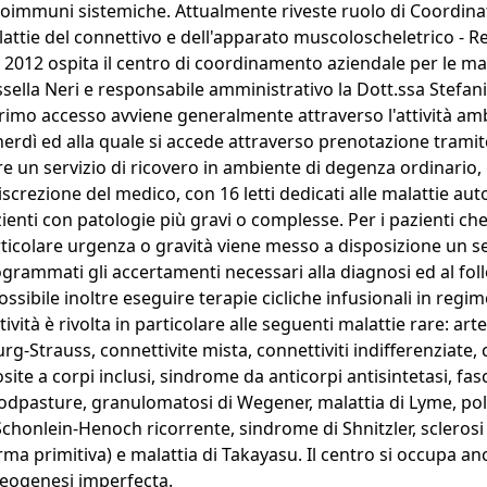
oimmuni sistemiche. Attualmente riveste ruolo di Coordin
attie del connettivo e dell'apparato muscoloscheletrico -
 2012 ospita il centro di coordinamento aziendale per le mal
sella Neri e responsabile amministrativo la Dott.ssa Stefan
primo accesso avviene generalmente attraverso l'attività amb
erdì ed alla quale si accede attraverso prenotazione tramit
re un servizio di ricovero in ambiente di degenza ordinario, 
iscrezione del medico, con 16 letti dedicati alle malattie 
ienti con patologie più gravi o complesse. Per i pazienti ch
ticolare urgenza o gravità viene messo a disposizione un s
grammati gli accertamenti necessari alla diagnosi ed al fol
ossibile inoltre eseguire terapie cicliche infusionali in regim
ttività è rivolta in particolare alle seguenti malattie rare: ar
rg-Strauss, connettivite mista, connettiviti indifferenziate
site a corpi inclusi, sindrome da anticorpi antisintetasi, fas
dpasture, granulomatosi di Wegener, malattia di Lyme, pol
Schonlein-Henoch ricorrente, sindrome di Shnitzler, sclerosi
rma primitiva) e malattia di Takayasu. Il centro si occupa an
eogenesi imperfecta.