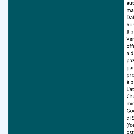
aut
mal
Dal
Ros
Il 
Ven
off
a d
paz
par
pro
è p
L'a
Chu
mio
Goo
di 
(fo
ost