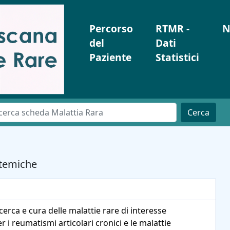
Percorso
RTMR -
N
del
Dati
Paziente
Statistici
Cerca
stemiche
icerca e cura delle malattie rare di interesse
 i reumatismi articolari cronici e le malattie