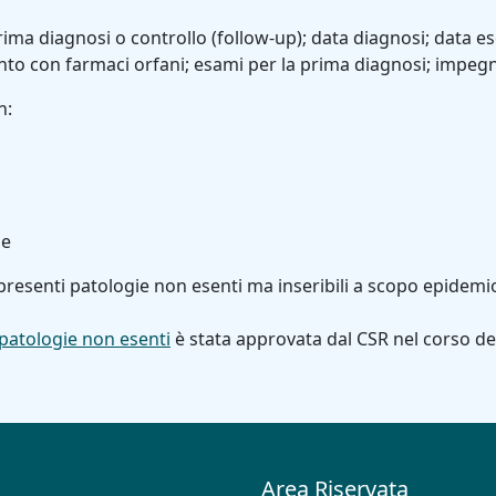
prima diagnosi o controllo (follow-up); data diagnosi; data e
mento con farmaci orfani; esami per la prima diagnosi; impe
n:
ie
 presenti patologie non esenti ma inseribili a scopo epidemio
 patologie non esenti
è stata approvata dal CSR nel corso de
Area Riservata