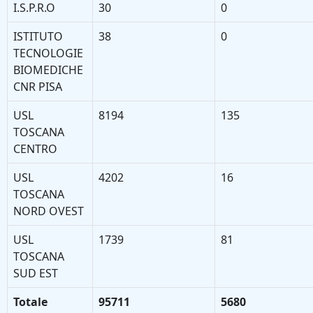
I.S.P.R.O
30
0
ISTITUTO
38
0
TECNOLOGIE
BIOMEDICHE
CNR PISA
USL
8194
135
TOSCANA
CENTRO
USL
4202
16
TOSCANA
NORD OVEST
USL
1739
81
TOSCANA
SUD EST
Totale
95711
5680