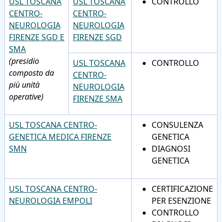
USL TOSCANA
USL TOSCANA
CONTROLLO
CENTRO-
CENTRO-
NEUROLOGIA
NEUROLOGIA
FIRENZE SGD E
FIRENZE SGD
SMA
(presidio
USL TOSCANA
CONTROLLO
composto da
CENTRO-
più unità
NEUROLOGIA
operative)
FIRENZE SMA
USL TOSCANA CENTRO-
CONSULENZA
GENETICA MEDICA FIRENZE
GENETICA
SMN
DIAGNOSI
GENETICA
USL TOSCANA CENTRO-
CERTIFICAZIONE
NEUROLOGIA EMPOLI
PER ESENZIONE
CONTROLLO