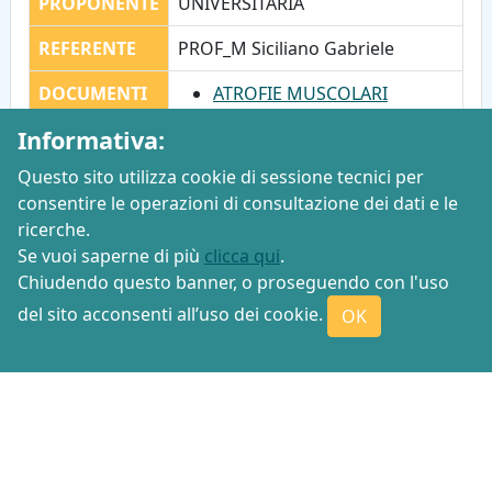
PROPONENTE
UNIVERSITARIA
REFERENTE
PROF_M Siciliano Gabriele
DOCUMENTI
ATROFIE MUSCOLARI
SPINALI (Allegato Decreto)
Informativa:
Questo sito utilizza cookie di sessione tecnici per
consentire le operazioni di consultazione dei dati e le
ricerche.
Se vuoi saperne di più
clicca qui
.
Chiudendo questo banner, o proseguendo con l'uso
del sito acconsenti all’uso dei cookie.
OK
Contatti
Centro di Ascolto e Redazione
Navigazione
Link utili
Accessibilità
Mappa del sito
Area Riservata