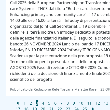
Call 2025 della European Partnership on Transformin
care Systems - THCS dal titolo "Better care closer to 
Enhancing primary and community care". Il 17 dicemb
14:00 alle ore 16:00 si terrà l'Infoday di presentazio
organizzato dal Joint Call Secretariat. Il 19 dicembre, i
definire, si terrà inoltre un infoday dedicato ai potenzi
delle agenzie finanziatrici italiane. Di seguito la crono
bando: 26 NOVEMBRE 2024 Lancio del bando 17 DIC
Infoday EN 19 DICEMBRE 2024 Infoday IT 30 GENNAIO
Scadenza per la presentazione della pre-proposta 1
Termine ultimo per la presentazione delle proposte 
AGOSTO 2025 Fase di revisione OTTOBRE 2025 Comuni
richiedenti della decisione di finanziamento finale 20
scientifico dei progetti
Pubblicato da Redazione Rete Toscana Malattie Rare il 23 Ot
1
2
3
4
5
6
7
8
9
10
11
12
13
17
18
19
20
21
22
23
24
25