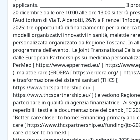
applicants. _______________________________________ Il p
20 dicembre dalle ore 10:00 alle ore 13:00 si terrà pre
l'Auditorium di Via T. Alderotti, 26/N a Firenze l'Infoday
2025: tre opportunità di finanziamento per la ricerca
modelli organizzativi innovativi in sanità, malattie rar
personalizzata organizzato da Regione Toscana. In all
programma dell'evento. Le Joint Transnational Calls s
dalle European Partnerships su medicina personalizza
PerMed [ https://www.eppermed.eu/ | https://www.e
), malattie rare (ERDERA [ https://erdera.org/ | https:/
e trasformazione dei sistemi sanitari (THCS [
https://www.thcspartnership.eu/ |
https://www.thcspartnership.eu/ ] ) e vedono Region
partecipare in qualità di agenzia finanziatrice. Ai seg
reperibili i testi e la documentazione dei bandi: JTC 2
“Better care closer to home: Enhancing primary and
care [ https://www.thcspartnership.eu/funding/jtc-20
care-closer-to-home.kl |