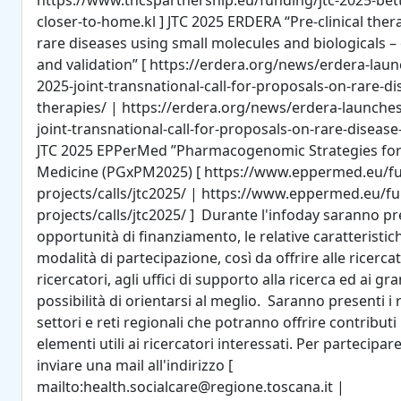
https://www.thcspartnership.eu/funding/jtc-2025-bett
closer-to-home.kl ] JTC 2025 ERDERA “Pre-clinical ther
rare diseases using small molecules and biologicals 
and validation” [ https://erdera.org/news/erdera-laun
2025-joint-transnational-call-for-proposals-on-rare-di
therapies/ | https://erdera.org/news/erdera-launches
joint-transnational-call-for-proposals-on-rare-disease
JTC 2025 EPPerMed ”Pharmacogenomic Strategies for
Medicine (PGxPM2025) [ https://www.eppermed.eu/f
projects/calls/jtc2025/ | https://www.eppermed.eu/f
projects/calls/jtc2025/ ] Durante l'infoday saranno pr
opportunità di finanziamento, le relative caratteristich
modalità di partecipazione, così da offrire alle ricercatr
ricercatori, agli uffici di supporto alla ricerca ed ai gra
possibilità di orientarsi al meglio. Saranno presenti i 
settori e reti regionali che potranno offrire contributi
elementi utili ai ricercatori interessati. Per partecipar
inviare una mail all'indirizzo [
mailto:health.socialcare@regione.toscana.it |