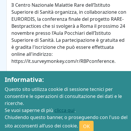
Il Centro Nazionale Malattie Rare dell’Istituto
Superiore di Sanità organizza, in collaborazione con
EURORDIS, la conferenza finale del progetto RARE-
Bestpractices che si svolgerà a Roma il prossimo 24
novembre presso l’Aula Pocchiari dell’Istituto
Superiore di Sanità. La partecipazione è gratuita ed
è gradita l'iscrizione che può essere effettuata
online all'indirizzo:
https://it.surveymonkey.com/r/RBPconference.
Pubblicato da Redazione Rete Toscana Malattie Rare il 10
Informativa:
Novembre 2016
Questo sito utilizza cookie di sessione tecnici per
consentire le operazioni di consultazione dei dati e le
1
2
3
4
5
6
7
8
9
10
11
12
13
ricerche.
14
15
16
17
18
19
20
21
22
23
24
Se vuoi saperne di più
clicca qui
.
25
Chiudendo questo banner, o proseguendo con l'uso del
sito acconsenti all’uso dei cookie.
OK